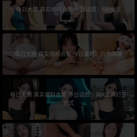
每日大赛 真实爆料合集 今日话题：SM女王
每日大赛 真实爆料合集 今日话题：白色情趣
每日大赛 真实爆料合集 今日话题：商K正确打开
方式