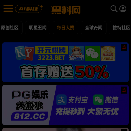
每日大赛 黑料合集 - 黑料网
每日大赛 每日更新黑料吃瓜爆料
原创社区
明星丑闻
每日大赛
全球奇闻
推特社区
热
热